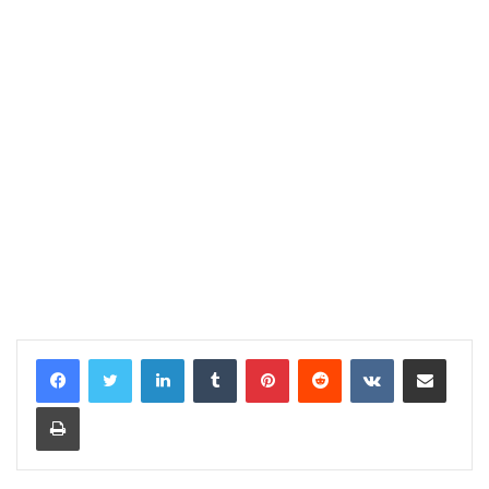
LinkedIn
Tumblr
Pinterest
Reddit
VKontakte
E-Posta ile paylaş
Yazdır