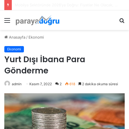
F/K Nedir?
Menü
A
y
...
Anasayfa
/
Ekonomi
Ekonomi
Yurt Dışı İbana Para
Gönderme
admin
Kasım 7, 2022
2
618
2 dakika okuma süresi