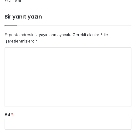
YOLLARI
Bir yanıt yazın
E-posta adresiniz yayınlanmayacak.
Gerekli alanlar
*
ile
işaretlenmişlerdir
Y
o
r
u
m
*
Ad
*