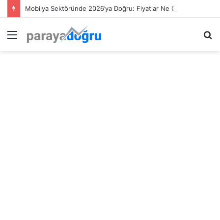
Mobilya Sektöründe 2026’ya Doğru: Fiyatlar Ne Olacak, Tüketici Ne Bekliyor?
Menü
A
y
...