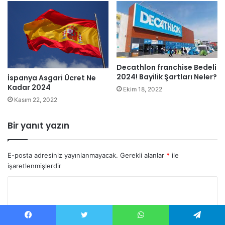
Decathlon franchise Bedeli
2024! Bayilik Şartları Neler?
İspanya Asgari Ücret Ne
Kadar 2024
Ekim 18, 2022
Kasım 22, 2022
Bir yanıt yazın
E-posta adresiniz yayınlanmayacak.
Gerekli alanlar
*
ile
işaretlenmişlerdir
Y
o
r
Facebook
Twitter
WhatsApp
Telegram