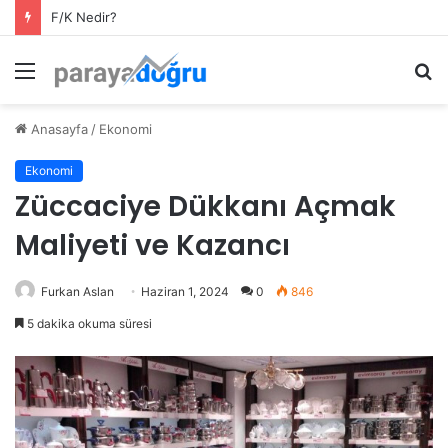
Rehabilitasyon Merkezi Açma Aşamaları ve Maliyeti Ne Kadar?
Menü
A
y
...
Anasayfa
/
Ekonomi
Ekonomi
Züccaciye Dükkanı Açmak
Maliyeti ve Kazancı
Furkan Aslan
Haziran 1, 2024
0
846
5 dakika okuma süresi