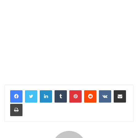
LinkedIn
Tumblr
Pinterest
Reddit
VKontakte
E-Posta ile paylaş
Yazdır