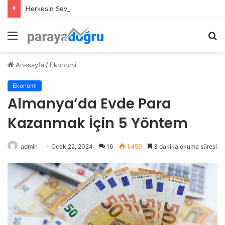
Herkesin Severek Yediği Mezeci Açma Maliyeti 2024 Yılında Ne Kadar?
Menü
A
y
...
Anasayfa
/
Ekonomi
Ekonomi
Almanya’da Evde Para
Kazanmak İçin 5 Yöntem
admin
Ocak 22, 2024
16
1.459
3 dakika okuma süresi