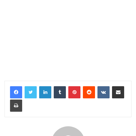
LinkedIn
Tumblr
Pinterest
Reddit
VKontakte
E-Posta ile paylaş
Yazdır