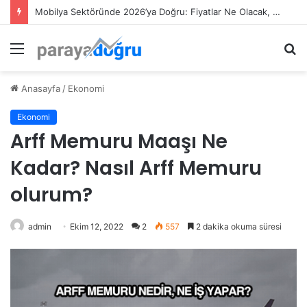
Mobilya Sektöründe 2026’ya Doğru: Fiyatlar Ne Olacak, Tüketici Ne Bekliyor?
Menü
A
y
...
Anasayfa
/
Ekonomi
Ekonomi
Arff Memuru Maaşı Ne
Kadar? Nasıl Arff Memuru
olurum?
admin
Ekim 12, 2022
2
557
2 dakika okuma süresi