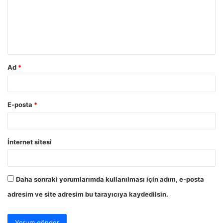
u
m
*
Ad
*
E-posta
*
İnternet sitesi
Daha sonraki yorumlarımda kullanılması için adım, e-posta
adresim ve site adresim bu tarayıcıya kaydedilsin.