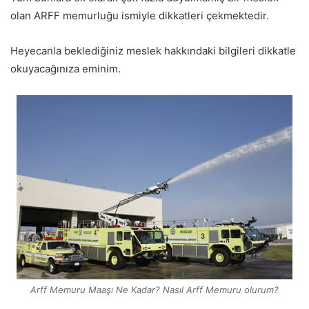
olan ARFF memurluğu ismiyle dikkatleri çekmektedir.
Heyecanla beklediğiniz meslek hakkındaki bilgileri dikkatle
okuyacağınıza eminim.
Arff Memuru Maaşı Ne Kadar? Nasıl Arff Memuru olurum?