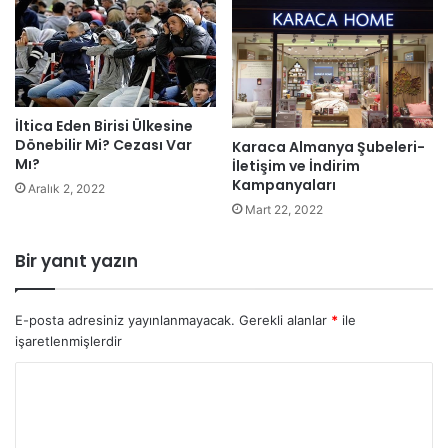
İltica Eden Birisi Ülkesine
Dönebilir Mi? Cezası Var
Karaca Almanya Şubeleri-
Mı?
İletişim ve İndirim
Kampanyaları
Aralık 2, 2022
Mart 22, 2022
Bir yanıt yazın
E-posta adresiniz yayınlanmayacak.
Gerekli alanlar
*
ile
işaretlenmişlerdir
Y
o
r