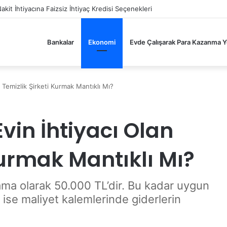
ya Sektöründe 2026’ya Doğru: Fiyatlar Ne Olacak, Tüketici Ne Bekliyor?
Bankalar
Ekonomi
Evde Çalışarak Para Kazanma Yo
 Temizlik Şirketi Kurmak Mantıklı Mı?
Evin İhtiyacı Olan
Kurmak Mantıklı Mı?
lama olarak 50.000 TL’dir. Bu kadar uygun
 ise maliyet kalemlerinde giderlerin