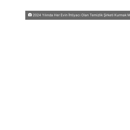
2024 Yılında Her Evin İhtiyacı Olan Temizlik Şirketi Kurmak M