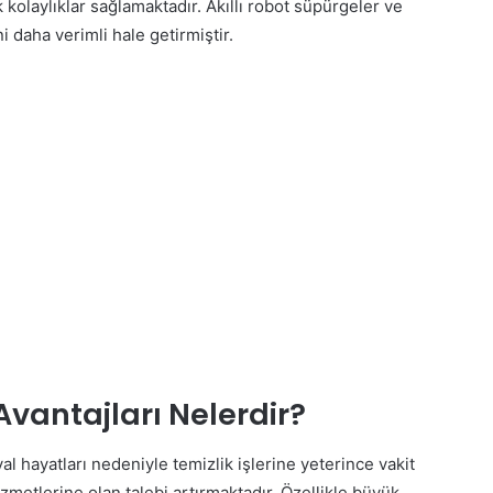
k kolaylıklar sağlamaktadır. Akıllı robot süpürgeler ve
i daha verimli hale getirmiştir.
Avantajları Nelerdir?
hayatları nedeniyle temizlik işlerine yeterince vakit
metlerine olan talebi artırmaktadır. Özellikle büyük