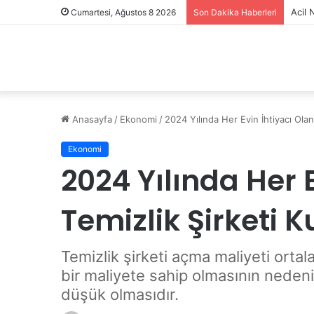
Mobil
Cumartesi, Ağustos 8 2026
Son Dakika Haberleri
Anasayfa
/
Ekonomi
/
2024 Yılında Her Evin İhtiyacı Olan
Ekonomi
2024 Yılında Her 
Temizlik Şirketi 
Temizlik şirketi açma maliyeti orta
bir maliyete sahip olmasının nedeni
düşük olmasıdır.