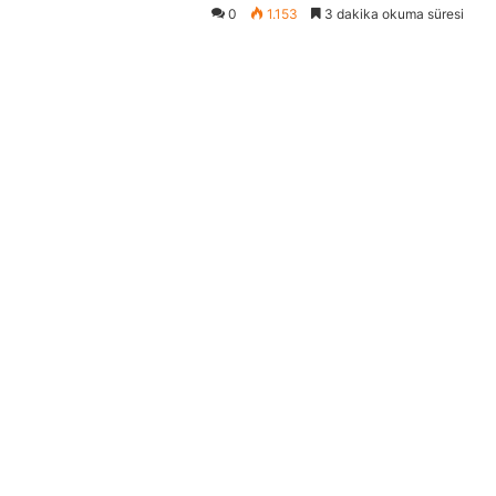
0
1.153
3 dakika okuma süresi