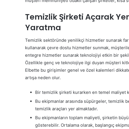
müşteri memnuniyeti odaklı çalışan şirketler, kısa sü
Temizlik Şirketi Açarak Yen
Yaratma
Temizlik sektöründe yenilikçi hizmetler sunarak fa
kullanarak çevre dostu hizmetler sunmak, müşterilerin
entegre hizmetler sunarak teknolojiyi etkin bir şek
Özellikle genç ve teknolojiye ilgi duyan müşteri kitl
Elbette bu girişimler genel ve özel kalemleri dikkat
artışa neden olur.
Bir temizlik şirketi kurarken en temel maliyet 
Bu ekipmanlar arasında süpürgeler, temizlik be
temizlik araçları yer almaktadır.
Bu ekipmanların toplam maliyeti, şirketin büy
gösterebilir. Ortalama olarak, başlangıç ekipm