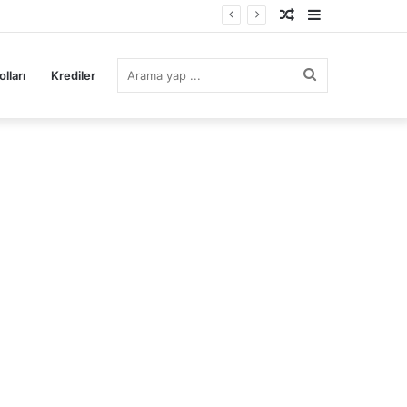
Rastgele
Kenar
Makale
Bölmesi
Arama
lları
Krediler
yap
...