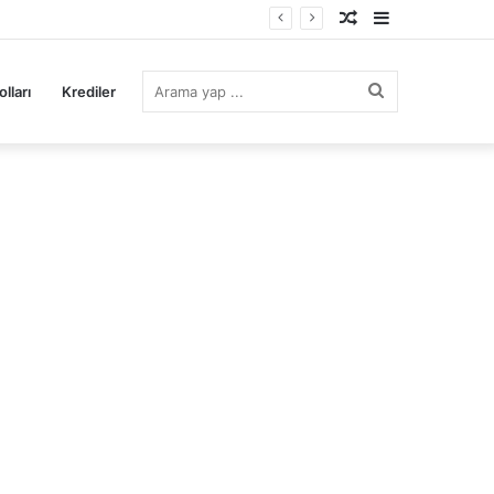
Rastgele
Kenar
Makale
Bölmesi
Arama
lları
Krediler
yap
...