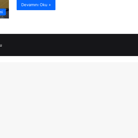
Devamını Oku »
mi
u