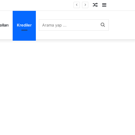
Rastgele
Kenar
Makale
Bölmesi
Arama
lları
Krediler
yap
...