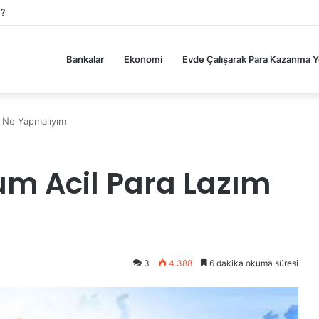
tasyon Merkezi Açma Aşamaları ve Maliyeti Ne Kadar?
Bankalar
Ekonomi
Evde Çalışarak Para Kazanma Yo
m Ne Yapmalıyım
m Acil Para Lazım
3
4.388
6 dakika okuma süresi