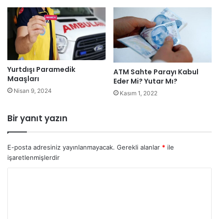
Yurtdışı Paramedik
ATM Sahte Parayı Kabul
Maaşları
Eder Mi? Yutar Mı?
Nisan 9, 2024
Kasım 1, 2022
Bir yanıt yazın
E-posta adresiniz yayınlanmayacak.
Gerekli alanlar
*
ile
işaretlenmişlerdir
Y
o
r