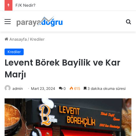
F/K Nedir?
Menü
A
y
...
Anasayfa
/
Krediler
Krediler
Levent Börek Bayilik ve Kar
Marjı
admin
Mart 23, 2024
0
615
3 dakika okuma süresi