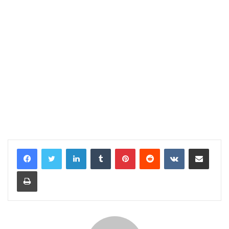
LinkedIn
Tumblr
Pinterest
Reddit
VKontakte
E-Posta ile paylaş
Yazdır