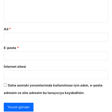
u
m
*
Ad
*
E-posta
*
İnternet sitesi
Daha sonraki yorumlarımda kullanılması için adım, e-posta
adresim ve site adresim bu tarayıcıya kaydedilsin.