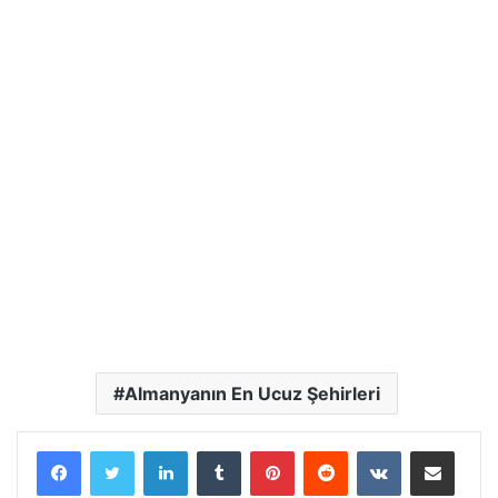
Almanyanın En Ucuz Şehirleri
LinkedIn
Tumblr
Pinterest
Reddit
VKontakte
E-Posta ile paylaş