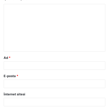
Y
o
r
u
m
*
Ad
*
E-posta
*
İnternet sitesi