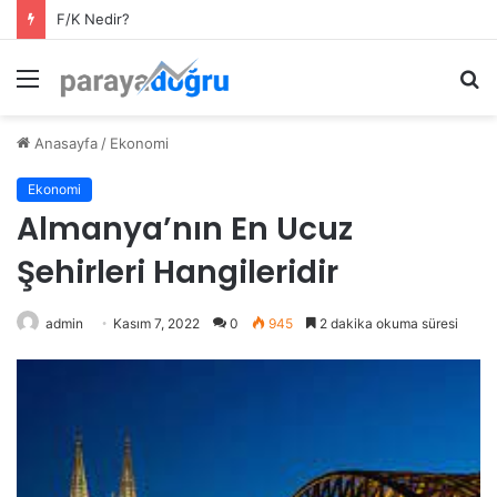
F/K Nedir?
Menü
A
y
...
Anasayfa
/
Ekonomi
Ekonomi
Almanya’nın En Ucuz
Şehirleri Hangileridir
admin
Kasım 7, 2022
0
945
2 dakika okuma süresi