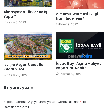
Almanya’da Türkler Ne İş
Almanya Otomatik Bilgi
Yapar?
Nasıl Engellenir?
Kasım 5, 2023
Ekim 19, 2022
İddaa Bayii Açma Maliyeti
İsviçre Asgari Ücret Ne
ve Şartları Nedir?
Kadar 2024
Temmuz 9, 2024
Kasım 22, 2022
Bir yanıt yazın
E-posta adresiniz yayınlanmayacak.
Gerekli alanlar
*
ile
işaretlenmişlerdir