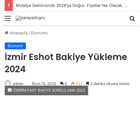
F/K Nedir?
Menü
A
y
Anasayfa
/
Ekonomi
...
Ekonomi
İzmir Eshot Bakiye Yükleme
2024
admin
Ekim 15, 2022
0
635
3 dakika okuma süresi
İZMİRİM KART BAKİYE SORGULAMA 2023