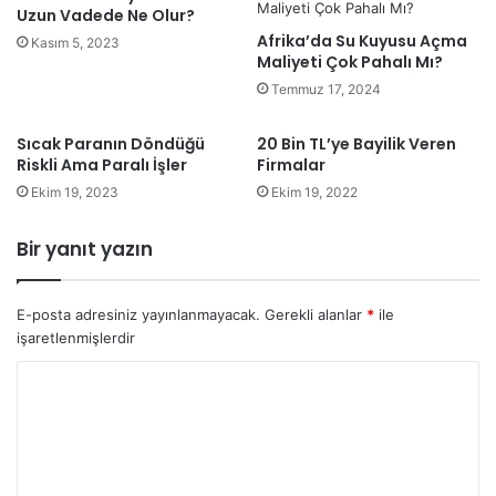
Uzun Vadede Ne Olur?
Afrika’da Su Kuyusu Açma
Kasım 5, 2023
Maliyeti Çok Pahalı Mı?
Temmuz 17, 2024
Sıcak Paranın Döndüğü
20 Bin TL’ye Bayilik Veren
Riskli Ama Paralı İşler
Firmalar
Ekim 19, 2023
Ekim 19, 2022
Bir yanıt yazın
E-posta adresiniz yayınlanmayacak.
Gerekli alanlar
*
ile
işaretlenmişlerdir
Y
o
r
u