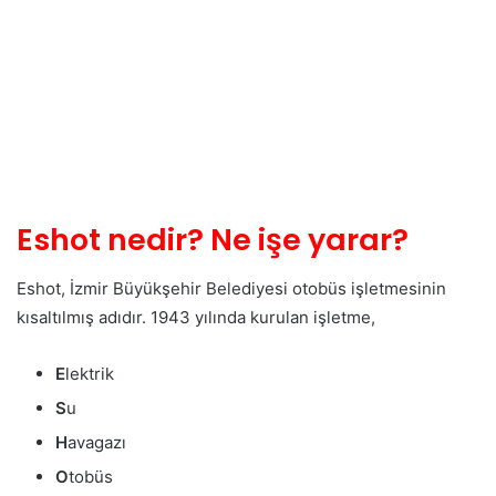
Eshot nedir? Ne işe yarar?
Eshot, İzmir Büyükşehir Belediyesi otobüs işletmesinin
kısaltılmış adıdır. 1943 yılında kurulan işletme,
E
lektrik
S
u
H
avagazı
O
tobüs