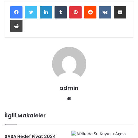
LinkedIn
Tumblr
Pinterest
Reddit
VKontakte
E-Posta ile paylaş
Yazdır
admin
Web
sitesi
İlgili Makaleler
SASA Hedef Fiyat 2024