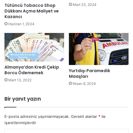
Mart 23, 2024
Tütüncü Tobacco Shop
Dükkanı Açma Maliyet ve
Kazancı
Haziran 1, 2024
Almanya’dan Kredi Çekip
Yurtdışı Paramedik
Borcu Ödememek
Maaşları
Mart 13, 2022
Nisan 9, 2024
Bir yanıt yazın
E-posta adresiniz yayınlanmayacak.
Gerekli alanlar
*
ile
işaretlenmişlerdir