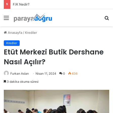
F/K Nedir?
Menü
A
y
...
Anasayfa
/
Krediler
Krediler
Etüt Merkezi Butik Dershane
Nasıl Açılır?
Furkan Aslan
Nisan 11, 2024
0
636
3 dakika okuma süresi