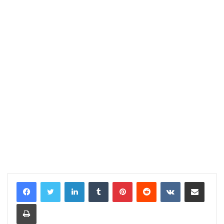
LinkedIn
Tumblr
Pinterest
Reddit
VKontakte
E-Posta ile paylaş
Yazdır