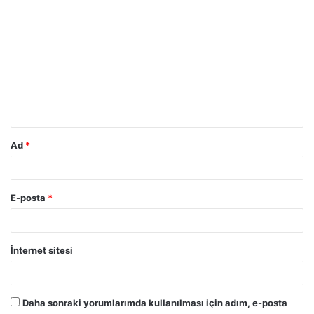
Y
o
r
u
m
*
Ad
*
E-posta
*
İnternet sitesi
Daha sonraki yorumlarımda kullanılması için adım, e-posta