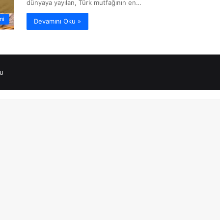
dünyaya yayılan, Türk mutfağının en…
mi
Devamını Oku »
u