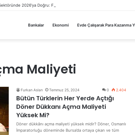
Sektöründe 2026’ya Doğru: Fiyatlar Ne Olacak, Tüketici Ne Bekliyor?
Bankalar
Ekonomi
Evde Çalışarak Para Kazanma Yo
çma Maliyeti
Furkan Aslan
Temmuz 25, 2024
0
2.404
Bütün Türklerin Her Yerde Açtığı
Döner Dükkanı Açma Maliyeti
Yüksek Mi?
Döner dükkânı açma maliyeti yüksek midir? Döner, Osmanlı
İmparatorluğu döneminde Bursa’da ortaya çıkan ve tüm