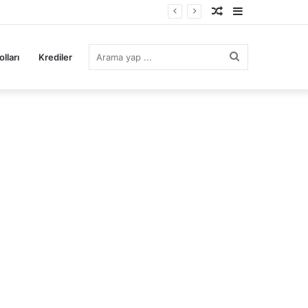
Rastgele
Kenar
Makale
Bölmesi
Arama
lları
Krediler
yap
...